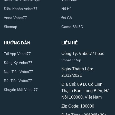
Điều Khoản Vnbet77
Nổ Hũ
Anna Vnbet77
Đá Gà
Sitemap
Game Bài 3D
HƯỚNG DẪN
LIÊN HỆ
Công Ty: Vnbet77 hoặc
Tải App Vnbet77
Vnbet77 Vip
Đăng Ký Vnbet77
Ngày Thành Lập:
Nạp Tiền Vnbet77
21/12/2021
Rút Tiền Vnbet77
Địa Chỉ: 89 Đ. Cổ Linh,
Khuyến Mãi Vnbet77
Thạch Bàn, Long Biên, Hà
Nội 100000, Việt Nam
Zip Code: 100000