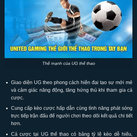
Thế mạnh của UG thể thao
Giao diện UG theo phong cách hiện đại tạo sự mới mẻ
và cảm giác năng động, tăng hứng thú khi tham gia cá
cược.
Cung cấp kèo cược hấp dẫn cùng tính năng phát sóng
trực tiếp trận đấu để người chơi theo dõi kết quả chi tiết
hơn.
Cá cược tại UG thể thao có bảng tỷ lệ kèo dễ hiểu,