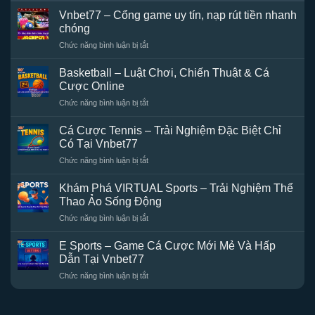
Vnbet77 – Cổng game uy tín, nạp rút tiền nhanh
chóng
ở
Chức năng bình luận bị tắt
Vnbet77
–
Basketball – Luật Chơi, Chiến Thuật & Cá
Cổng
Cược Online
game
ở
Chức năng bình luận bị tắt
uy
Basketball
tín,
–
nạp
Cá Cược Tennis – Trải Nghiệm Đặc Biệt Chỉ
Luật
rút
Có Tại Vnbet77
Chơi,
tiền
ở
Chức năng bình luận bị tắt
Chiến
nhanh
Cá
Thuật
chóng
Cược
&
Khám Phá VIRTUAL Sports – Trải Nghiệm Thể
Tennis
Cá
Thao Ảo Sống Động
–
Cược
ở
Chức năng bình luận bị tắt
Trải
Online
Khám
Nghiệm
Phá
Đặc
E Sports – Game Cá Cược Mới Mẻ Và Hấp
VIRTUAL
Biệt
Dẫn Tại Vnbet77
Sports
Chỉ
ở
Chức năng bình luận bị tắt
–
Có
E
Trải
Tại
Sports
Nghiệm
Vnbet77
–
Thể