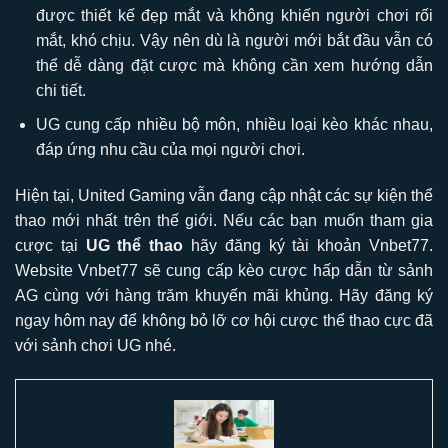
được thiết kế đẹp mắt và không khiến người chơi rối
mắt, khó chịu. Vậy nên dù là người mới bắt đầu vẫn có
thể dễ dàng đặt cược mà không cần xem hướng dẫn
chi tiết.
UG cung cấp nhiều bộ môn, nhiều loại kèo khác nhau,
đáp ứng nhu cầu của mọi người chơi.
Hiện tại, United Gaming vẫn đang cập nhật các sự kiện thể
thao mới nhất trên thế giới. Nếu các bạn muốn tham gia
cược tại
UG thể thao
hãy đăng ký tài khoản Vnbet77.
Website Vnbet77 sẽ cung cấp kèo cược hấp dẫn từ sảnh
AG cùng với hàng trăm khuyến mãi khủng. Hãy đăng ký
ngay hôm nay để không bỏ lỡ cơ hội cược thể thao cực đã
với sảnh chơi UG nhé.