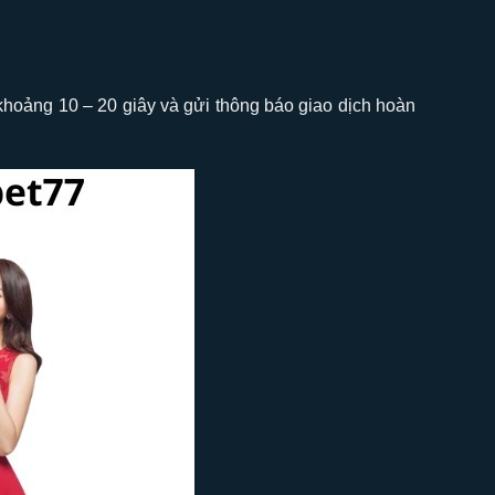
khoảng 10 – 20 giây và gửi thông báo giao dịch hoàn