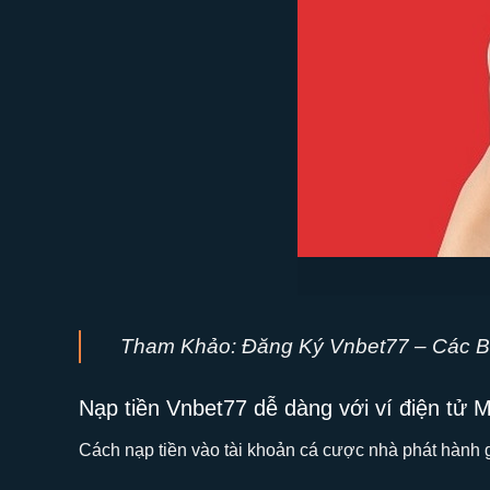
Tham Khảo:
Đăng Ký Vnbet77
– Các B
Nạp tiền Vnbet77 dễ dàng với ví điện t
Cách nạp tiền vào tài khoản cá cược nhà phát hành 