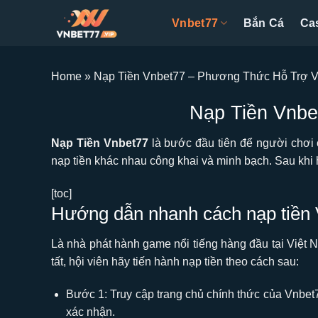
Chuyển
Vnbet77
Bắn Cá
Ca
đến
nội
dung
Home
»
Nạp Tiền Vnbet77 – Phương Thức Hỗ Trợ V
Nạp Tiền Vnbe
Nạp Tiền Vnbet77
là bước đầu tiên để người chơi 
nạp tiền khác nhau công khai và minh bạch. Sau khi 
[toc]
Hướng dẫn nhanh cách nạp tiền
Là nhà phát hành game nổi tiếng hàng đầu tại Việt N
tất, hội viên hãy tiến hành nạp tiền theo cách sau:
Bước 1: Truy cập trang chủ chính thức của Vnbet
xác nhận.