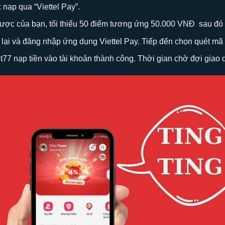
nạp qua “Viettel Pay”.
cược của bạn, tối thiểu 50 điểm tương ứng 50.000 VNĐ sau đó c
 lại và đăng nhập ứng dụng Viettel Pay. Tiếp đến chọn quét mã 
7 nạp tiền vào tài khoản thành công. Thời gian chờ đợi giao dị