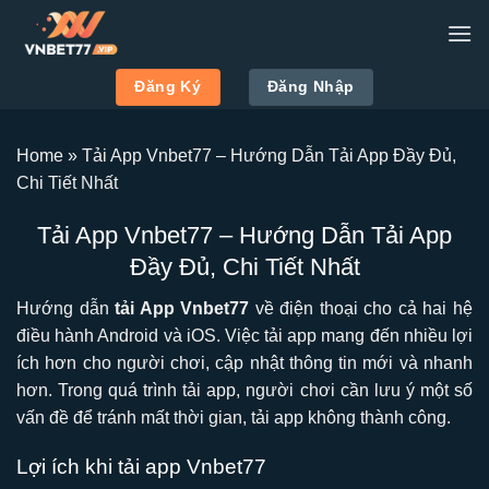
Chuyển
đến
nội
Đăng Ký
Đăng Nhập
dung
Home
»
Tải App Vnbet77 – Hướng Dẫn Tải App Đầy Đủ,
Chi Tiết Nhất
Tải App Vnbet77 – Hướng Dẫn Tải App
Đầy Đủ, Chi Tiết Nhất
Hướng dẫn
tải App
Vnbet77
về điện thoại cho cả hai hệ
điều hành Android và iOS. Việc tải app mang đến nhiều lợi
ích hơn cho người chơi, cập nhật thông tin mới và nhanh
hơn. Trong quá trình tải app, người chơi cần lưu ý một số
vấn đề để tránh mất thời gian, tải app không thành công.
Lợi ích khi tải app Vnbet77