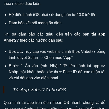
thoả một số điều kiện:
Hệ điều hành iOS phải sử dụng bản từ 10.0 trở lên.
Đảm bảo kết nối mạng ổn định.
Khi đã đảm bảo các điều kiện trên các bạn
tải app
Vnbet77
theo các hướng dẫn sau:
Bước 1: Truy cập vào website chính thức Vnbet77 bằng
trình duyệt Safari => Chọn mục “App”
Bước 2: Ấn vào lệnh “Nhận” để tiến hành tải app =>
Nhập mật khẩu hoặc xác thực Face ID để xác nhận tải
và cài đặt app vào điện thoại.
Tải App Vnbet77 cho iOS
Quá trình tải app trên điện thoại iOS nhanh chóng và dễ
hơn so với Android. Tuy nhiên các bạn vẫn phải đảm bảo