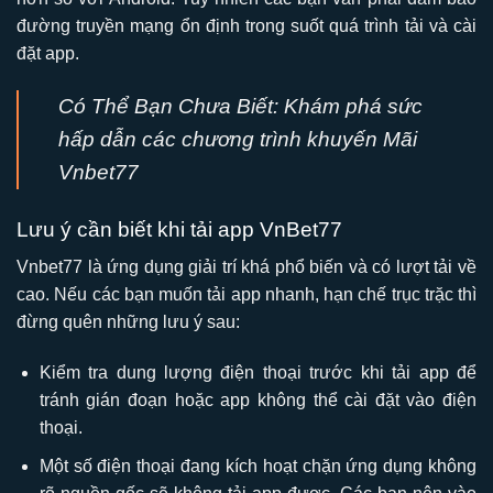
đường truyền mạng ổn định trong suốt quá trình tải và cài
đặt app.
Có Thể Bạn Chưa Biết: Khám phá sức
hấp dẫn các chương trình
khuyến Mãi
Vnbet77
Lưu ý cần biết khi tải app VnBet77
Vnbet77 là ứng dụng giải trí khá phổ biến và có lượt tải về
cao. Nếu các bạn muốn tải app nhanh, hạn chế trục trặc thì
đừng quên những lưu ý sau:
Kiểm tra dung lượng điện thoại trước khi tải app để
tránh gián đoạn hoặc app không thể cài đặt vào điện
thoại.
Một số điện thoại đang kích hoạt chặn ứng dụng không