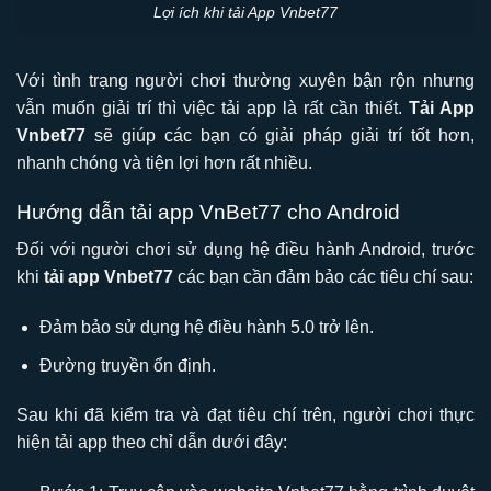
Lợi ích khi tải App Vnbet77
Với tình trạng người chơi thường xuyên bận rộn nhưng
vẫn muốn giải trí thì việc tải app là rất cần thiết.
Tải App
Vnbet77
sẽ giúp các bạn có giải pháp giải trí tốt hơn,
nhanh chóng và tiện lợi hơn rất nhiều.
Hướng dẫn tải app VnBet77 cho Android
Đối với người chơi sử dụng hệ điều hành Android, trước
khi
tải app Vnbet77
các bạn cần đảm bảo các tiêu chí sau:
Đảm bảo sử dụng hệ điều hành 5.0 trở lên.
Đường truyền ổn định.
Sau khi đã kiểm tra và đạt tiêu chí trên, người chơi thực
hiện tải app theo chỉ dẫn dưới đây: