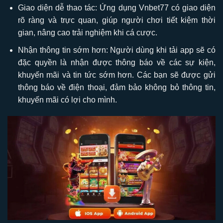
Giao diện dễ thao tác: Ứng dụng Vnbet77 có giao diện
rõ ràng và trực quan, giúp người chơi tiết kiệm thời
gian, nâng cao trải nghiệm khi cá cược.
Nhận thông tin sớm hơn: Người dùng khi tải app sẽ có
đặc quyền là nhận được thông báo về các sự kiện,
khuyến mãi và tin tức sớm hơn. Các bạn sẽ được gửi
thông báo về điện thoại, đảm bảo không bỏ thông tin,
khuyến mãi có lợi cho mình.