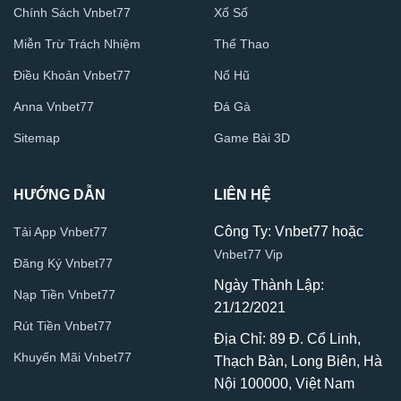
Chính Sách Vnbet77
Xổ Số
Miễn Trừ Trách Nhiệm
Thể Thao
Điều Khoản Vnbet77
Nổ Hũ
Anna Vnbet77
Đá Gà
Sitemap
Game Bài 3D
HƯỚNG DẪN
LIÊN HỆ
Công Ty: Vnbet77 hoặc
Tải App Vnbet77
Vnbet77 Vip
Đăng Ký Vnbet77
Ngày Thành Lập:
Nạp Tiền Vnbet77
21/12/2021
Rút Tiền Vnbet77
Địa Chỉ: 89 Đ. Cổ Linh,
Khuyến Mãi Vnbet77
Thạch Bàn, Long Biên, Hà
Nội 100000, Việt Nam