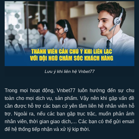
Lưu ý khi liên hệ Vnbet77
Trong mọi hoạt động, Vnbet77 luôn hướng đến sự chu
toàn cho mọi dịch vụ, sản phẩm. Vậy nên khi gặp vấn đề
cần được hỗ trợ các bạn cứ yên tâm liên hệ nhân viên hỗ
trợ. Ngoài ra, nếu các bạn gặp trục trặc, muốn phản ánh
nhân viên, thời gian giao dịch,… Các bạn có thể gửi email
để hệ thống tiếp nhận và xử lý kịp thời.