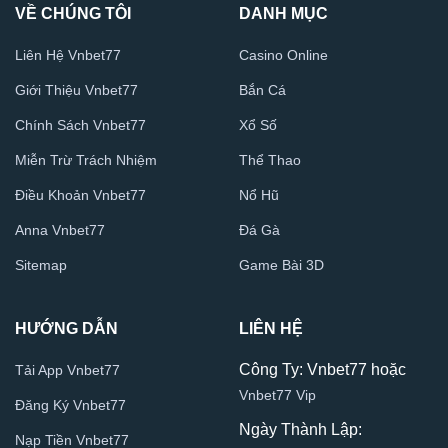
VỀ CHÚNG TÔI
DANH MỤC
Liên Hệ Vnbet77
Casino Online
Giới Thiệu Vnbet77
Bắn Cá
Chính Sách Vnbet77
Xổ Số
Miễn Trừ Trách Nhiệm
Thể Thao
Điều Khoản Vnbet77
Nổ Hũ
Anna Vnbet77
Đá Gà
Sitemap
Game Bài 3D
HƯỚNG DẪN
LIÊN HỆ
Công Ty: Vnbet77 hoặc
Tải App Vnbet77
Vnbet77 Vip
Đăng Ký Vnbet77
Ngày Thành Lập:
Nạp Tiền Vnbet77