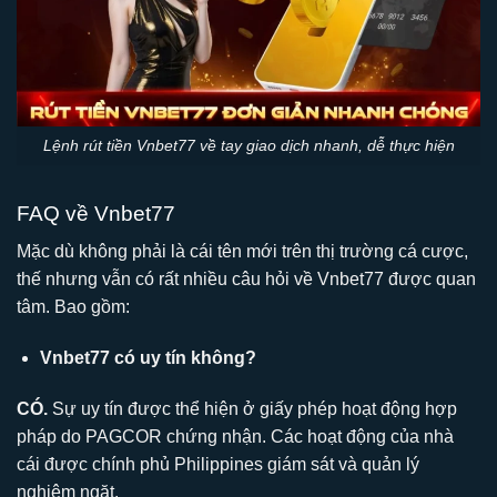
Lệnh rút tiền Vnbet77 về tay giao dịch nhanh, dễ thực hiện
FAQ về Vnbet77
Mặc dù không phải là cái tên mới trên thị trường cá cược,
thế nhưng vẫn có rất nhiều câu hỏi về Vnbet77 được quan
tâm. Bao gồm:
Vnbet77 có uy tín không?
CÓ.
Sự uy tín được thể hiện ở giấy phép hoạt động hợp
pháp do PAGCOR chứng nhận. Các hoạt động của nhà
cái được chính phủ Philippines giám sát và quản lý
nghiêm ngặt.