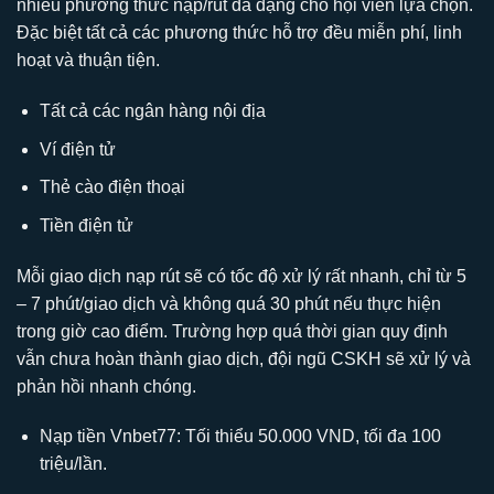
nhiều phương thức nạp/rút đa dạng cho hội viên lựa chọn.
Đặc biệt tất cả các phương thức hỗ trợ đều miễn phí, linh
hoạt và thuận tiện.
Tất cả các ngân hàng nội địa
Ví điện tử
Thẻ cào điện thoại
Tiền điện tử
Mỗi giao dịch nạp rút sẽ có tốc độ xử lý rất nhanh, chỉ từ 5
– 7 phút/giao dịch và không quá 30 phút nếu thực hiện
trong giờ cao điểm. Trường hợp quá thời gian quy định
vẫn chưa hoàn thành giao dịch, đội ngũ CSKH sẽ xử lý và
phản hồi nhanh chóng.
Nạp tiền Vnbet77: Tối thiểu 50.000 VND, tối đa 100
triệu/lần.