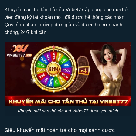
Khuyến mãi cho tân thủ của Vnbet77 áp dụng cho mọi hội
viên đăng ký tài khoản mới, đã được hệ thống xác nhận.
Quy trình nhận thưởng đơn giản và được hỗ trợ nhanh
chóng, 24/7 khi cần.
Khuyến mãi nạp thẻ tân thủ Vnbet77 được yêu thích
Siêu khuyến mãi hoàn trả cho mọi sảnh cược