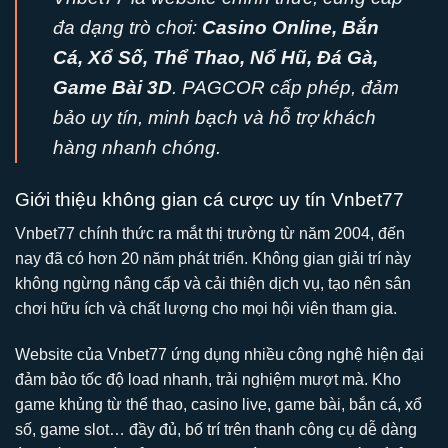
đa dạng trò chơi:
Casino Online, Bắn
Cá, Xổ Số, Thể Thao, Nổ Hũ, Đá Gà,
Game Bài 3D
.
PAGCOR
cấp phép, đảm
bảo uy tín, minh bạch và hỗ trợ khách
hàng nhanh chóng.
Giới thiệu không gian cá cược uy tín Vnbet77
Vnbet77 chính thức ra mắt thị trường từ năm 2004, đến
nay đã có hơn 20 năm phát triển. Không gian giải trí này
không ngừng nâng cấp và cải thiện dịch vụ, tạo nên sân
chơi hữu ích và chất lượng cho mọi hội viên tham gia.
Website của Vnbet77 ứng dụng nhiều công nghệ hiện đại
đảm bảo tốc độ load nhanh, trải nghiệm mượt mà. Kho
game khủng từ thể thao, casino live, game bài, bắn cá, xổ
số, game slot… đầy đủ, bố trí trên thanh công cụ dễ dàng