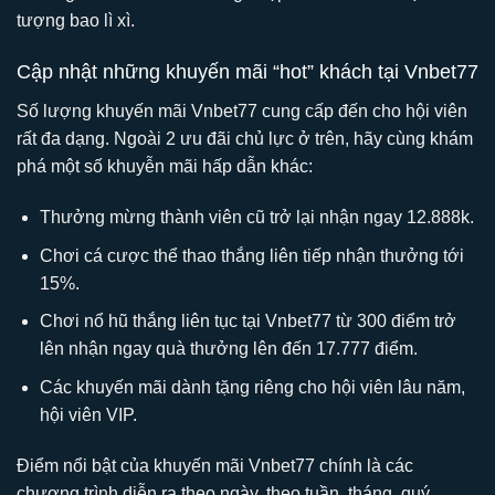
tượng bao lì xì.
Cập nhật những khuyến mãi “hot” khách tại Vnbet77
Số lượng khuyến mãi Vnbet77 cung cấp đến cho hội viên
rất đa dạng. Ngoài 2 ưu đãi chủ lực ở trên, hãy cùng khám
phá một số khuyễn mãi hấp dẫn khác:
Thưởng mừng thành viên cũ trở lại nhận ngay 12.888k.
Chơi cá cược thể thao thắng liên tiếp nhận thưởng tới
15%.
Chơi nổ hũ thắng liên tục tại Vnbet77 từ 300 điểm trở
lên nhận ngay quà thưởng lên đến 17.777 điểm.
Các khuyến mãi dành tặng riêng cho hội viên lâu năm,
hội viên VIP.
Điểm nổi bật của khuyến mãi Vnbet77 chính là các
chương trình diễn ra theo ngày, theo tuần, tháng, quý…