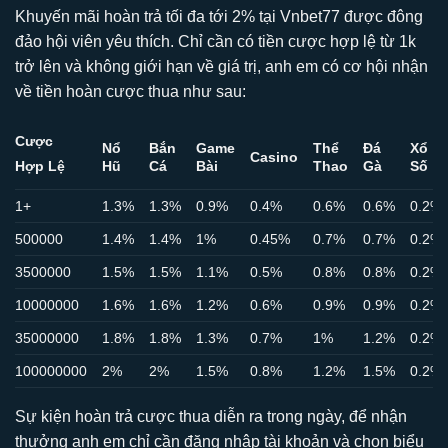
Khuyến mãi hoàn trả tối đa tới 2% tại Vnbet77 được đông
đảo hội viên yêu thích. Chỉ cần có tiền cược hợp lệ từ 1k
trở lên và không giới hạn về giá trị, anh em có cơ hội nhận
về tiền hoàn cược thua như sau:
Cược
Nổ
Bắn
Game
Thể
Đá
Xổ
Casino
Hũ
Cá
Bài
Thao
Gà
Số
Hợp Lệ
1+
1.3%
1.3%
0.9%
0.4%
0.6%
0.6%
0.2%
500000
1.4%
1.4%
1%
0.45%
0.7%
0.7%
0.2%
3500000
1.5%
1.5%
1.1%
0.5%
0.8%
0.8%
0.2%
10000000
1.6%
1.6%
1.2%
0.6%
0.9%
0.9%
0.2%
35000000
1.8%
1.8%
1.3%
0.7%
1%
1.2%
0.2%
100000000
2%
2%
1.5%
0.8%
1.2%
1.5%
0.2%
Sự kiện hoàn trả cược thua diễn ra trong ngày, để nhận
thưởng anh em chỉ cần đăng nhập tài khoản và chọn biểu