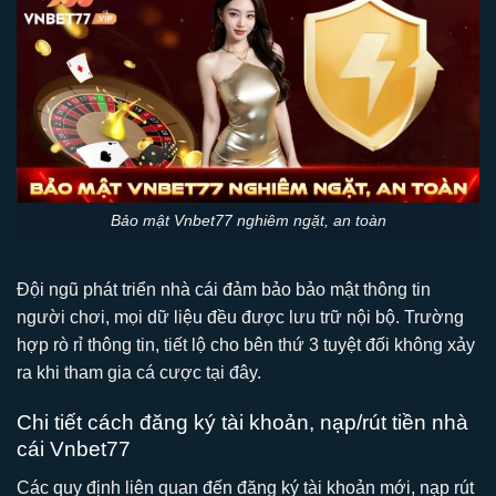
Bảo mật Vnbet77 nghiêm ngặt, an toàn
Đội ngũ phát triển nhà cái đảm bảo bảo mật thông tin
người chơi, mọi dữ liệu đều được lưu trữ nội bộ. Trường
hợp rò rỉ thông tin, tiết lộ cho bên thứ 3 tuyệt đối không xảy
ra khi tham gia cá cược tại đây.
Chi tiết cách đăng ký tài khoản, nạp/rút tiền nhà
cái Vnbet77
Các quy định liên quan đến đăng ký tài khoản mới, nạp rút