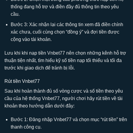
thống đang hỗ trợ và điền đầy đủ thông tin theo yêu
cầu.
Bước 3: Xác nhận lại các thông tin xem đã điền chính
xác chưa, cuối cùng chọn “đồng ý” và đợi tiền được
cộng vào tài khoản.
Lưu khi khi nạp tiền Vnbet77 nên chọn những kênh hỗ trợ
thuận tiện nhất, tìm hiểu kỹ số tiền nạp tối thiểu và tối đa
trước khi giao dịch để tránh bị lỗi.
Rút tiền Vnbet77
Sau khi hoàn thành đủ số vòng cược và số tiền theo yêu
cầu của hệ thống Vnbet77, người chơi hãy rút tiền về tài
khoản theo hướng dẫn dưới đây:
Bước 1: Đăng nhập Vnbet77 và chọn mục “rút tiền” trên
thanh công cụ.