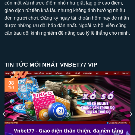
còn một vài nhược điểm nhỏ như giật lag giờ cao điểm,
giao dịch rút tiền khá lâu nhưng không ảnh hưởng nhiều
đến người chơi. Đăng ký ngay tài khoản hôm nay để nhận
được những ưu đãi hấp dẫn nhất. Ngoài ra hội viên cũng
cần trau dồi kinh nghiệm để nâng cao tỷ lệ thắng cho mình.
TIN TỨC MỚI NHẤT VNBET77 VIP
08
Th9