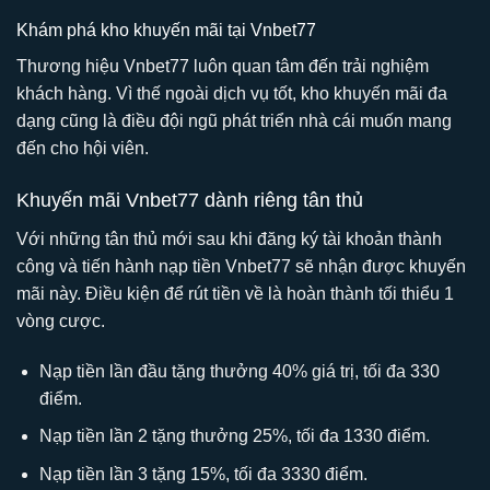
Khám phá kho khuyến mãi tại Vnbet77
Thương hiệu Vnbet77 luôn quan tâm đến trải nghiệm
khách hàng. Vì thế ngoài dịch vụ tốt, kho khuyến mãi đa
dạng cũng là điều đội ngũ phát triển nhà cái muốn mang
đến cho hội viên.
Khuyến mãi Vnbet77 dành riêng tân thủ
Với những tân thủ mới sau khi đăng ký tài khoản thành
công và tiến hành nạp tiền Vnbet77 sẽ nhận được khuyến
mãi này. Điều kiện để rút tiền về là hoàn thành tối thiểu 1
vòng cược.
Nạp tiền lần đầu tặng thưởng 40% giá trị, tối đa 330
điểm.
Nạp tiền lần 2 tặng thưởng 25%, tối đa 1330 điểm.
Nạp tiền lần 3 tặng 15%, tối đa 3330 điểm.