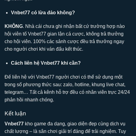
Vnbet77 có lừa đảo không?
KHÔNG
. Nhà cái chưa ghi nhận bất cứ trường hợp nào
hội viên tố Vnbet77 gian lận cá cược, không trả thưởng
cho hội viên. 100% các sảnh cược đều trả thưởng ngay
cho người chơi khi ván đấu kết thúc.
Cách liên hệ Vnbet77 khi cần?
Để liên hệ với Vnbet77 người chơi có thể sử dụng một
trong số phương thức sau: zalo, hotline, khung live chat,
telegram… Tất cả kênh hỗ trợ đều có nhân viên trực 24/24
phản hồi nhanh chóng.
Kết luận
Vnbet77
kho game đa dạng, giao diện đẹp cùng dịch vụ
chất lượng – là sân chơi giải trí đáng để trải nghiệm. Tuy