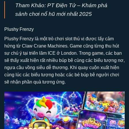
Tham Khảo:
PT Điện Tử – Khám phá
sảnh chơi nổ hũ mới nhất 2025
Plushy Frenzy
Plushy Frenzy là một trò chơi slot thú vị được lấy cảm
hứng từ Claw Crane Machines. Game cũng từng thu hút
sự chú ý tại triển lãm ICE ở London. Trong game, các bạn
sẽ thấy xuất hiện rất nhiều búp bê cùng các biểu tượng nơ,
ngựa cầu vồng siêu dễ thương. Khi quay cuộn xuất hiện
cùng lúc các biểu tượng hoặc các bé búp bê người chơi
sẽ nhận phần quà tương ứng.