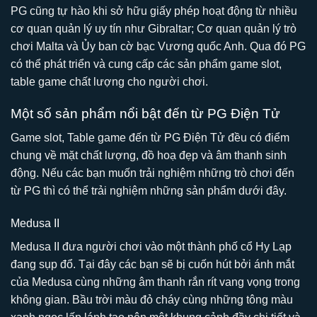
PG cũng tự hào khi sở hữu giấy phép hoạt động từ nhiều
cơ quan quản lý uy tín như Gibraltar; Cơ quan quản lý trò
chơi Malta và Ủy ban cờ bạc Vương quốc Anh. Qua đó PG
có thể phát triển và cung cấp các sản phẩm game slot,
table game chất lượng cho người chơi.
Một số sản phẩm nổi bật đến từ PG Điện Tử
Game slot, Table game đến từ PG Điện Tử đều có điểm
chung về mặt chất lượng, đồ hoạ đẹp và âm thanh sinh
động. Nếu các bạn muốn trải nghiệm những trò chơi đến
từ PG thì có thể trải nghiệm những sản phẩm dưới đây.
Medusa II
Medusa II đưa người chơi vào một thành phố cổ Hy Lạp
đang sụp đổ. Tại đây các bạn sẽ bị cuốn hút bởi ánh mắt
của Medusa cùng những âm thanh rắn rít vang vọng trong
không gian. Bầu trời màu đỏ cháy cùng những tông màu