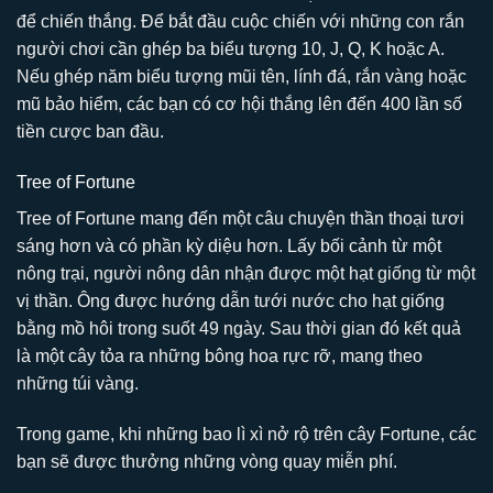
để chiến thắng. Để bắt đầu cuộc chiến với những con rắn
người chơi cần ghép ba biểu tượng 10, J, Q, K hoặc A.
Nếu ghép năm biểu tượng mũi tên, lính đá, rắn vàng hoặc
mũ bảo hiểm, các bạn có cơ hội thắng lên đến 400 lần số
tiền cược ban đầu.
Tree of Fortune
Tree of Fortune mang đến một câu chuyện thần thoại tươi
sáng hơn và có phần kỳ diệu hơn. Lấy bối cảnh từ một
nông trại, người nông dân nhận được một hạt giống từ một
vị thần. Ông được hướng dẫn tưới nước cho hạt giống
bằng mồ hôi trong suốt 49 ngày. Sau thời gian đó kết quả
là một cây tỏa ra những bông hoa rực rỡ, mang theo
những túi vàng.
Trong game, khi những bao lì xì nở rộ trên cây Fortune, các
bạn sẽ được thưởng những vòng quay miễn phí.