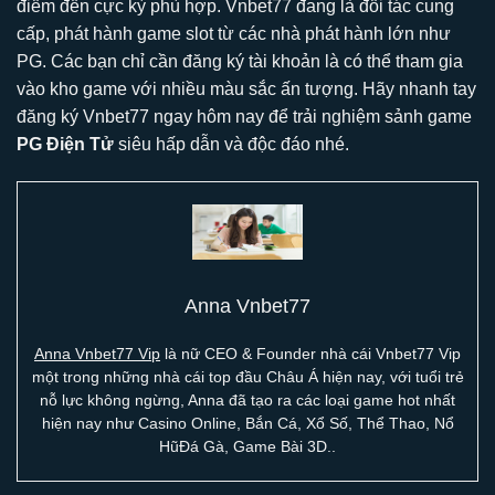
điểm đến cực kỳ phù hợp. Vnbet77 đang là đối tác cung
cấp, phát hành game slot từ các nhà phát hành lớn như
PG. Các bạn chỉ cần đăng ký tài khoản là có thể tham gia
vào kho game với nhiều màu sắc ấn tượng. Hãy nhanh tay
đăng ký Vnbet77 ngay hôm nay để trải nghiệm sảnh game
PG Điện Tử
siêu hấp dẫn và độc đáo nhé.
Anna Vnbet77
Anna Vnbet77 Vip
là nữ CEO & Founder nhà cái Vnbet77 Vip
một trong những nhà cái top đầu Châu Á hiện nay, với tuổi trẻ
nỗ lực không ngừng, Anna đã tạo ra các loại game hot nhất
hiện nay như Casino Online, Bắn Cá, Xổ Số, Thể Thao, Nổ
HũĐá Gà, Game Bài 3D..